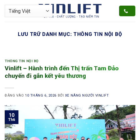
Bỏ
qua
nội
dung
LƯU TRỮ DANH MỤC:
THÔNG TIN NỘI BỘ
THÔNG TIN NỘI BỘ
Vinlift – Hành trình đến Thị trấn Tam Đảo
chuyến đi gắn kết yêu thương
ĐĂNG VÀO
10 THÁNG 6, 2026
BỞI
XE NÂNG NGƯỜI VINLIFT
10
Th6