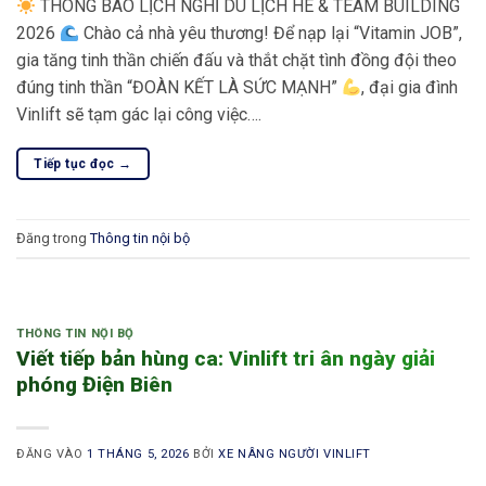
THÔNG BÁO LỊCH NGHỈ DU LỊCH HÈ & TEAM BUILDING
2026
Chào cả nhà yêu thương! Để nạp lại “Vitamin JOB”,
gia tăng tinh thần chiến đấu và thắt chặt tình đồng đội theo
đúng tinh thần “ĐOÀN KẾT LÀ SỨC MẠNH”
, đại gia đình
Vinlift sẽ tạm gác lại công việc….
Tiếp tục đọc
→
Đăng trong
Thông tin nội bộ
THÔNG TIN NỘI BỘ
Viết tiếp bản hùng ca: Vinlift tri ân ngày giải
phóng Điện Biên
ĐĂNG VÀO
1 THÁNG 5, 2026
BỞI
XE NÂNG NGƯỜI VINLIFT