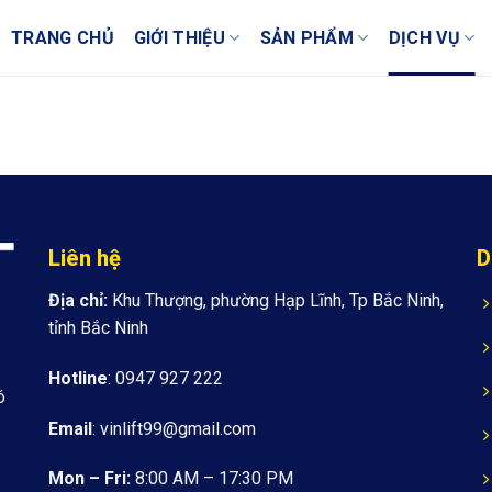
TRANG CHỦ
GIỚI THIỆU
SẢN PHẨM
DỊCH VỤ
Liên hệ
D
Địa chỉ:
Khu Thượng, phường Hạp Lĩnh, Tp Bắc Ninh,
tỉnh Bắc Ninh
Hotline
: 0947 927 222
ó
Email
:
vinlift99@gmail.com
Mon – Fri:
8:00 AM – 17:30 PM