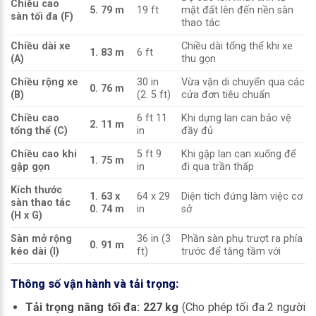
Chiều cao
5. 79 m
19 ft
mặt đất lên đến nền sàn
sàn tối đa (F)
thao tác
Chiều dài xe
Chiều dài tổng thể khi xe
1. 83 m
6 ft
(A)
thu gọn
Chiều rộng xe
30 in
Vừa vặn di chuyển qua các
0. 76 m
(B)
(2. 5 ft)
cửa đơn tiêu chuẩn
Chiều cao
6 ft 11
Khi dựng lan can bảo vệ
2. 11 m
tổng thể (C)
in
đầy đủ
Chiều cao khi
5 ft 9
Khi gập lan can xuống để
1. 75 m
gập gọn
in
đi qua trần thấp
Kích thước
1. 63 x
64 x 29
Diện tích đứng làm việc cơ
sàn thao tác
0. 74 m
in
sở
(H x G)
Sàn mở rộng
36 in (3
Phần sàn phụ trượt ra phía
0. 91 m
kéo dài (I)
ft)
trước để tăng tầm với
Thông số vận hành và tải trọng:
Tải trọng nâng tối đa:
227 kg
(Cho phép tối đa 2 người