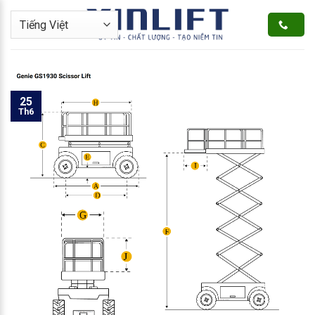
Bỏ
qua
nội
dung
25
Th6