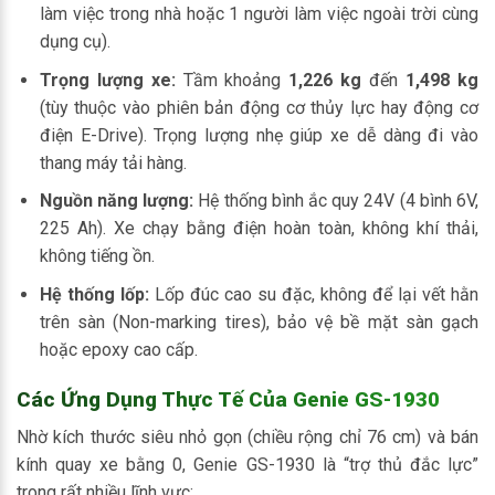
làm việc trong nhà hoặc 1 người làm việc ngoài trời cùng
dụng cụ).
Trọng lượng xe:
Tầm khoảng
1,226 kg
đến
1,498 kg
(tùy thuộc vào phiên bản động cơ thủy lực hay động cơ
điện E-Drive). Trọng lượng nhẹ giúp xe dễ dàng đi vào
thang máy tải hàng.
Nguồn năng lượng:
Hệ thống bình ắc quy 24V (4 bình 6V,
225 Ah). Xe chạy bằng điện hoàn toàn, không khí thải,
không tiếng ồn.
Hệ thống lốp:
Lốp đúc cao su đặc, không để lại vết hằn
trên sàn (Non-marking tires), bảo vệ bề mặt sàn gạch
hoặc epoxy cao cấp.
Các Ứng Dụng Thực Tế Của Genie GS-1930
Nhờ kích thước siêu nhỏ gọn (chiều rộng chỉ 76 cm) và bán
kính quay xe bằng 0, Genie GS-1930 là “trợ thủ đắc lực”
trong rất nhiều lĩnh vực: