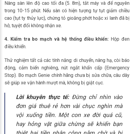
Nâng sàn lên độ cao tối đa (5. 8m), tắt máy và để nguyên
trong 10-15 phút. Nếu sàn có hiện tượng tự tụt giảm chiều
cao (tụt ty thủy lực), chứng tỏ gioăng phớt hoặc xi lanh đã bị
hở, tuyệt đối không nhận xe.
4. Kiểm tra bo mạch và hệ thống điều khiển:
Hộp đen
điều khiển.
Thử nghiệm tất cả các tính năng: di chuyển, nâng hạ, còi báo
động, cảm biến nghiêng, nút ngắt khẩn cấp (Emergency
Stop). Bo mạch Genie chính hãng chưa bị sửa chữa, câu dây
sẽ giúp xe vận hành mượt mà, không bị giật cục.
Lời khuyên thực tế:
Đừng chỉ nhìn vào
đơn giá thuê rẻ hơn vài chục nghìn mà
vội xuống tiền. Một con xe đời quá cũ,
hay hỏng vặt giữa chừng sẽ khiến bạn
thiệt hại tiền nhân công nằm chờ và bị