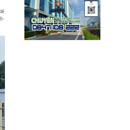
dễ
(S-