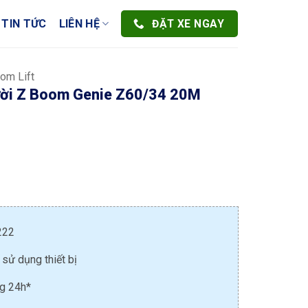
ĐẶT XE NGAY
TIN TỨC
LIÊN HỆ
om Lift
ười Z Boom Genie Z60/34 20M
222
 sử dụng thiết bị
ng 24h*