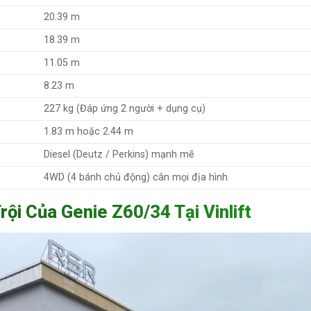
20.39 m
18.39 m
11.05 m
8.23 m
227 kg (Đáp ứng 2 người + dụng cụ)
1.83 m hoặc 2.44 m
Diesel (Deutz / Perkins) mạnh mẽ
4WD (4 bánh chủ động) cân mọi địa hình
ội Của Genie Z60/34 Tại Vinlift