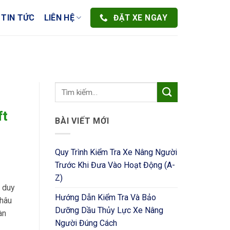
ĐẶT XE NGAY
TIN TỨC
LIÊN HỆ
ft
BÀI VIẾT MỚI
Quy Trình Kiểm Tra Xe Nâng Người
Trước Khi Đưa Vào Hoạt Động (A-
Z)
” duy
Hướng Dẫn Kiểm Tra Và Bảo
khâu
Dưỡng Dầu Thủy Lực Xe Nâng
àn
Người Đúng Cách