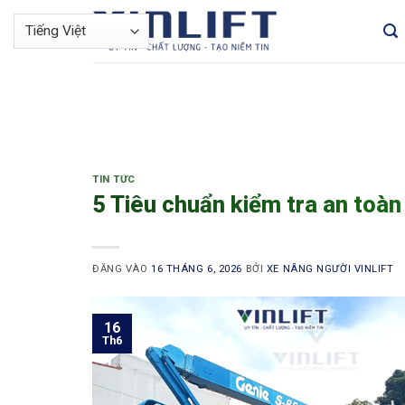
Bỏ
qua
nội
dung
TIN TỨC
5 Tiêu chuẩn kiểm tra an toàn 
ĐĂNG VÀO
16 THÁNG 6, 2026
BỞI
XE NÂNG NGƯỜI VINLIFT
16
Th6