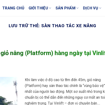
TRANG CHỦ
GIỚI THIỆU
SẢN PHẨM
DỊCH VỤ
LƯU TRỮ THẺ:
SÀN THAO TÁC XE NÂNG
giỏ nâng (Platform) hàng ngày tại Vinli
Khi làm việc ở độ cao từ 8m đến 45m, giỏ nâng
(Platform) hay sàn thao tác chính là “vùng bảo vệ
nhất của người lao động. Một sơ suất nhỏ trong 
chuẩn bị có thể dẫn đến những nguy cơ mất an to
nghiêm trọng. Tại Vinlift – đơn vị chuyên bán….