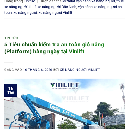
Đăng trong
Tin tức
|
Được gắn thẻ
kỹ thuật vận hành xe nâng người
,
thuê
xe nâng người
,
thuê xe nâng người Bắc Ninh
,
vận hành xe nâng người an
toàn
,
xe nâng người
,
xe nâng người Vinlift
TIN TỨC
5 Tiêu chuẩn kiểm tra an toàn giỏ nâng
(Platform) hàng ngày tại Vinlift
ĐĂNG VÀO
16 THÁNG 6, 2026
BỞI
XE NÂNG NGƯỜI VINLIFT
16
Th6