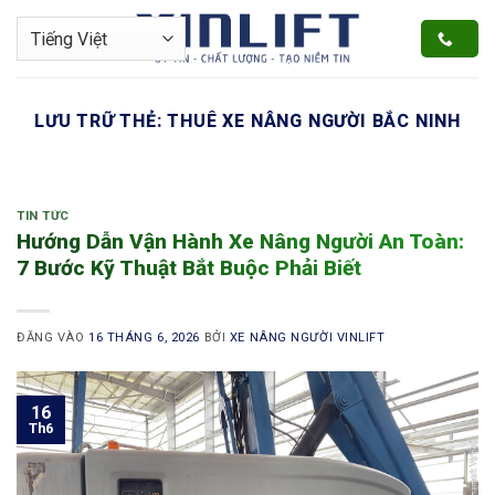
Bỏ
qua
nội
dung
LƯU TRỮ THẺ:
THUÊ XE NÂNG NGƯỜI BẮC NINH
TIN TỨC
Hướng Dẫn Vận Hành Xe Nâng Người An Toàn:
7 Bước Kỹ Thuật Bắt Buộc Phải Biết
ĐĂNG VÀO
16 THÁNG 6, 2026
BỞI
XE NÂNG NGƯỜI VINLIFT
16
Th6