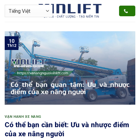
Bỏ
qua
nội
dung
10
Th12
VẬN HÀNH XE NÂNG
Có thể bạn cần biết: Ưu và nhược điểm
của xe nâng người